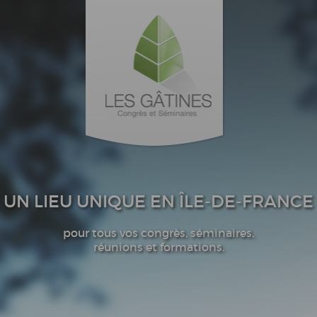
UN LIEU UNIQUE EN ÎLE-DE-FRANCE
pour tous vos congrès, séminaires,
réunions et formations.