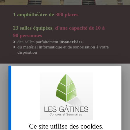
1 amphithéâtre de
300 places
23 salles équipées,
d'une capacité de 10 à
90 personnes
des salles parfaitement
insonorisées
du matériel informatique et de sonorisation à votre
disposition
Toutes nos salles sont éclairées à la lumière du jour, donnant
sur le parc.
Pour vos intervenants, chaque salle est équipée d’une
connexion internet très haut débit filaire et WIFI,
vidéoprojecteur, écran, paper-board, feutre. Tous les
participants disposent d’eau de source en bouteille.
L'amphithéâtre est également câblé en très haut débit. Il est
équipé d'une régie complète et de trois cabines de
traduction.
Ce site utilise des
cookies
.