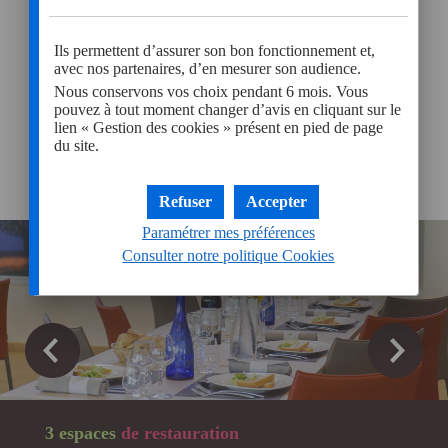
Sur demande nous pouvons vous fournir tout autre type de
matériel (ordinateur portable, micro casques, sonorisation,
malette de vote, etc.).
Ils permettent d’assurer son bon fonctionnement et,
avec nos partenaires, d’en mesurer son audience.
Nous conservons vos choix pendant 6 mois. Vous
pouvez à tout moment changer d’avis en cliquant sur le
lien « Gestion des cookies » présent en pied de page
du site.
Restauration
Refuser
Accepter
Paramétrer mes préférences
Consulter notre politique
Cookies
3 espaces
de restauration